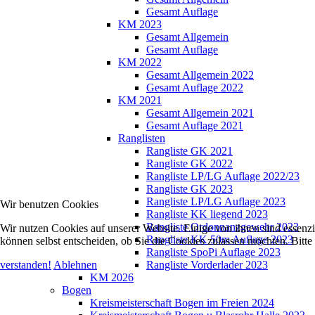
Gesamt Auflage
KM 2023
Gesamt Allgemein
Gesamt Auflage
KM 2022
Gesamt Allgemein 2022
Gesamt Auflage 2022
KM 2021
Gesamt Allgemein 2021
Gesamt Auflage 2021
Ranglisten
Rangliste GK 2021
Rangliste GK 2022
Rangliste LP/LG Auflage 2022/23
Rangliste GK 2023
Rangliste LP/LG Auflage 2023
Wir benutzen Cookies
Rangliste KK liegend 2023
Rangliste Ordonnanzgewehr 2023
Wir nutzen Cookies auf unserer Website. Einige von ihnen sind essenzi
Rangliste KK 50m Auflage 2023
können selbst entscheiden, ob Sie die Cookies zulassen möchten. Bitte
Rangliste SpoPi Auflage 2023
verstanden!
Ablehnen
Rangliste Vorderlader 2023
KM 2026
Bogen
Kreismeisterschaft Bogen im Freien 2024