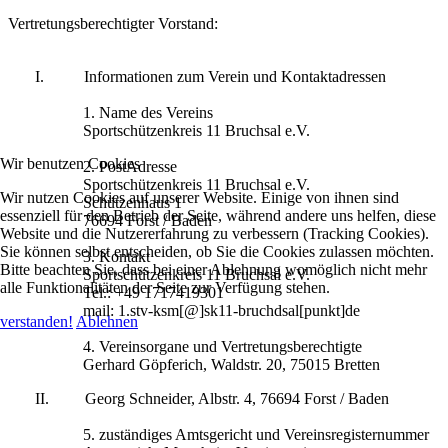
Vertretungsberechtigter Vorstand:
I.
Informationen zum Verein und Kontaktadressen
1. Name des Vereins
Sportschützenkreis 11 Bruchsal e.V.
Wir benutzen Cookies
2. PostAdresse
Sportschützenkreis 11 Bruchsal e.V.
Wir nutzen Cookies auf unserer Website. Einige von ihnen sind
Schützenhaus 1
essenziell für den Betrieb der Seite, während andere uns helfen, diese
76694 Forst / Baden
Website und die Nutzererfahrung zu verbessern (Tracking Cookies).
Sie können selbst entscheiden, ob Sie die Cookies zulassen möchten.
3. Kontakt
Bitte beachten Sie, dass bei einer Ablehnung womöglich nicht mehr
Sportschützenkreis 11 Bruchsal e.V.
alle Funktionalitäten der Seite zur Verfügung stehen.
Tel.: +49 1717419301
mail: 1.stv-ksm[@]sk11-bruchdsal[punkt]de
verstanden!
Ablehnen
4. Vereinsorgane und Vertretungsberechtigte
Gerhard Göpferich, Waldstr. 20, 75015 Bretten
II.
Georg Schneider, Albstr. 4, 76694 Forst / Baden
5. zuständiges Amtsgericht und Vereinsregisternummer