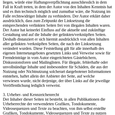
liegen, würde eine Haftungsverpflichtung ausschliesslich in dem
Fall in Kraft treten, in dem der Autor von den Inhalten Kenntnis hat
und es ihm technisch möglich und zumutbar wäre, die Nutzung im
Falle rechtswidriger Inhalte zu verhindern. Der Autor erklärt daher
ausdrücklich, dass zum Zeitpunkt der Linksetzung die
entsprechenden verlinkten Seiten frei von illegalen Inhalten waren.
Der Autor hat keinerlei Einfluss auf die aktuelle und zukünftige
Gestaltung und auf die Inhalte der gelinkten/verknüpften Seiten.
Deshalb distanziert er sich hiermit ausdrücklich von allen Inhalten
aller gelinkten /verknüpften Seiten, die nach der Linksetzung
verändert wurden. Diese Feststellung gilt für alle innerhalb des
eigenen Internetangebotes gesetzten Links und Verweise sowie für
Fremdeinträge in vom Autor eingerichteten Gästebüchern,
Diskussionsforen und Mailinglisten. Für illegale, fehlerhafte oder
unvollständige Inhalte und insbesondere für Schäden, die aus der
Nutzung oder Nichtnutzung solcherart dargebotener Informationen
entstehen, haftet allein der Anbieter der Seite, auf welche
verwiesen wurde, nicht derjenige, der über Links auf die jeweilige
Veröffentlichung lediglich verweist.
3. Urheber- und Kennzeichenrecht
Der Inhaber dieser Seiten ist bestrebt, in allen Publikationen die
Urheberrechte der verwendeten Grafiken, Tondokumente,
Videosequenzen und Texte zu beachten, von ihm selbst erstellte
Grafiken, Tondokumente, Videosequenzen und Texte zu nutzen