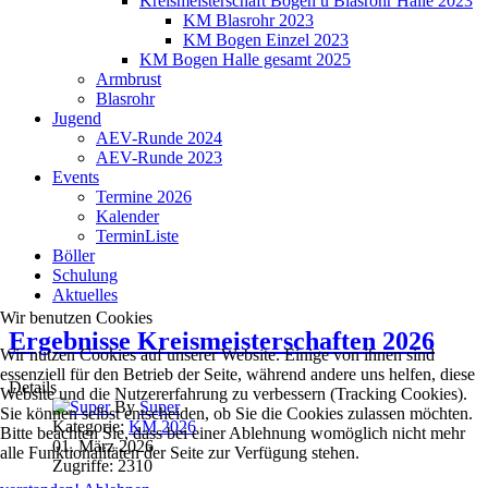
Kreismeisterschaft Bogen u Blasrohr Halle 2023
KM Blasrohr 2023
KM Bogen Einzel 2023
KM Bogen Halle gesamt 2025
Armbrust
Blasrohr
Jugend
AEV-Runde 2024
AEV-Runde 2023
Events
Termine 2026
Kalender
TerminListe
Böller
Schulung
Aktuelles
Wir benutzen Cookies
Ergebnisse Kreismeisterschaften 2026
Wir nutzen Cookies auf unserer Website. Einige von ihnen sind
essenziell für den Betrieb der Seite, während andere uns helfen, diese
Details
Website und die Nutzererfahrung zu verbessern (Tracking Cookies).
By
Super
Sie können selbst entscheiden, ob Sie die Cookies zulassen möchten.
Kategorie:
KM 2026
Bitte beachten Sie, dass bei einer Ablehnung womöglich nicht mehr
01. März 2026
alle Funktionalitäten der Seite zur Verfügung stehen.
Zugriffe: 2310